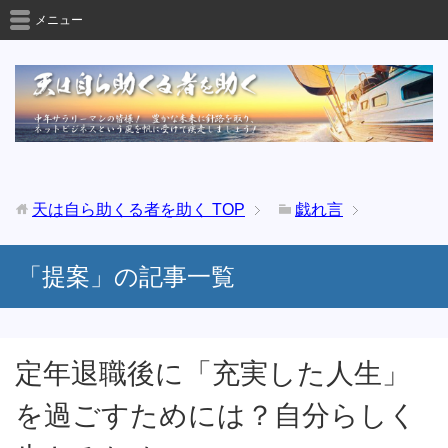
メニュー
天は自ら助くる者を助く
TOP
戯れ言
「提案」の記事一覧
定年退職後に「充実した人生」
を過ごすためには？自分らしく