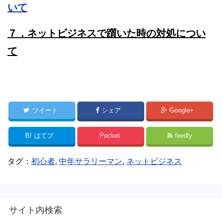
いて
７．ネットビジネスで躓いた時の対処につい
て
ツイート
シェア
Google+
B!
はてブ
Pocket
feedly
タグ：
初心者
,
中年サラリーマン
,
ネットビジネス
サイト内検索