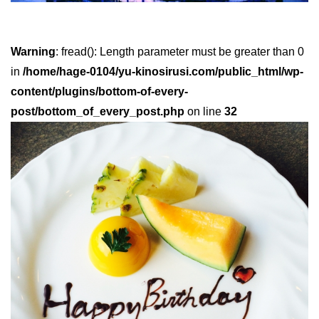
Warning
: fread(): Length parameter must be greater than 0
in
/home/hage-0104/yu-kinosirusi.com/public_html/wp-
content/plugins/bottom-of-every-
post/bottom_of_every_post.php
on line
32