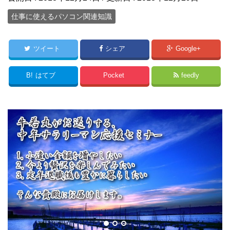
仕事に使えるパソコン関連知識
ツイート
シェア
Google+
B!
はてブ
Pocket
feedly