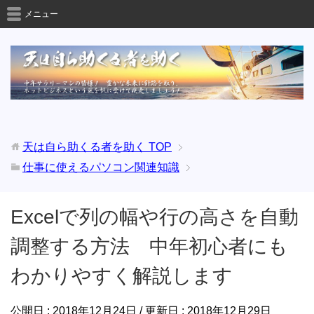
メニュー
天は自ら助くる者を助く
TOP
仕事に使えるパソコン関連知識
Excelで列の幅や行の高さを自動
調整する方法 中年初心者にも
わかりやすく解説します
公開日 :
2018年12月24日
/ 更新日 :
2018年12月29日