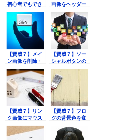
初心者でもでき
画像をヘッダー
る！WordPress
のグローバルメ
にテンプレート
ニュー上部に設
を導入する方法
定する方法
【賢威７】メイ
【賢威７】ソー
ン画像を削除・
シャルボタンの
編集する方法
設置とカスタマ
イズの方法をご
紹介！
【賢威７】リン
【賢威７】ブロ
ク画像にマウス
グの背景色を変
を合わせた時に
更する方法
変化を起こす方
法