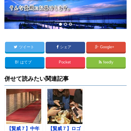
ツイート
シェア
Google+
B!
はてブ
Pocket
feedly
併せて読みたい関連記事
【賢威７】中年
【賢威７】ロゴ