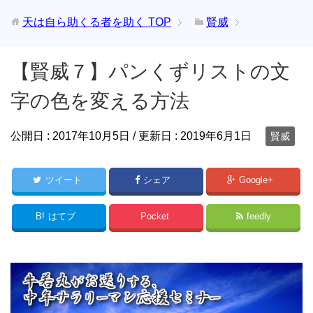
天は自ら助くる者を助く
TOP
賢威
【賢威７】パンくずリストの文
字の色を変える方法
公開日 :
2017年10月5日
/ 更新日 :
2019年6月1日
賢威
ツイート
シェア
Google+
B!
はてブ
Pocket
feedly