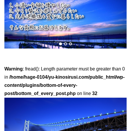
Warning
: fread(): Length parameter must be greater than 0
in
/home/hage-0104/yu-kinosirusi.com/public_html/wp-
content/plugins/bottom-of-every-
post/bottom_of_every_post.php
on line
32