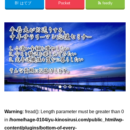
B!
はてブ
Pocket
feedly
Warning
: fread(): Length parameter must be greater than 0
in
/home/hage-0104/yu-kinosirusi.com/public_html/wp-
content/plugins/bottom-of-every-