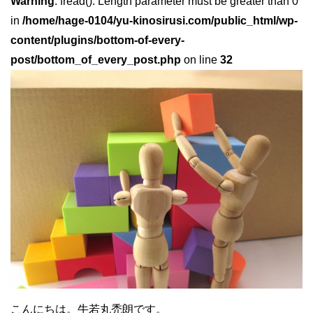
Warning
: fread(): Length parameter must be greater than 0
in
/home/hage-0104/yu-kinosirusi.com/public_html/wp-
content/plugins/bottom-of-every-
post/bottom_of_every_post.php
on line
32
こんにちは。牛若丸禿朗です。