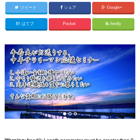
ツイート
シェア
Google+
B!
はてブ
Pocket
feedly