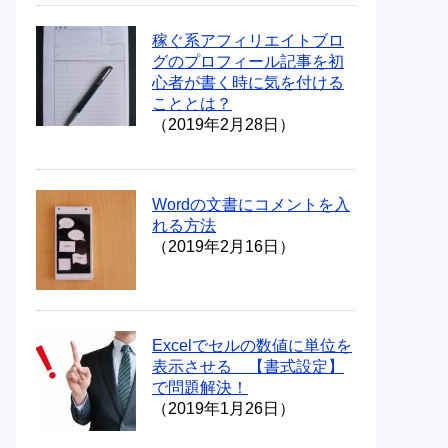
稼ぐ系アフィリエイトブロ
グのプロフィール記事を初
心者が書く時に気を付ける
こととは？
（2019年2月28日）
Wordの文書にコメントを入
れる方法
（2019年2月16日）
Excelでセルの数値に単位を
表示させる 【書式設定】
で問題解決！
（2019年1月26日）