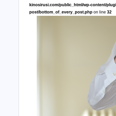
kinosirusi.com/public_html/wp-content/plug
post/bottom_of_every_post.php
on line
32