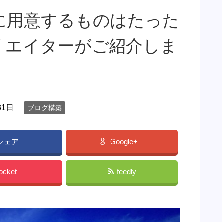
に用意するものはたった
リエイターがご紹介しま
31日
ブログ構築
シェア
Google+
ocket
feedly